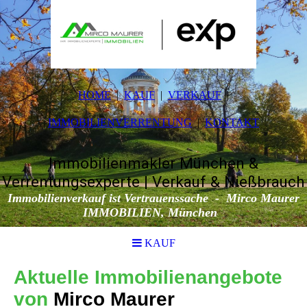
HOME
KAUF
VERKAUF
IMMOBILIENVERRENTUNG
KONTAKT
Immobilienmakler München &
Verrentungsexperte | Verkauf & Nießbrauch
Immobilienverkauf ist Vertrauenssache - Mirco Maurer
IMMOBILIEN, München
KAUF
Aktuelle Immobilienangebote
von
Mirco Maurer